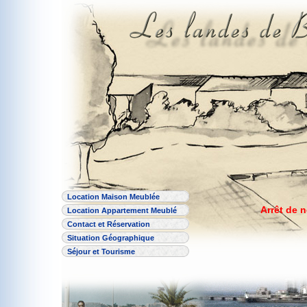
Location Maison Meublée
Arrêt de 
Location Appartement Meublé
Contact et Réservation
Situation Géographique
Séjour et Tourisme